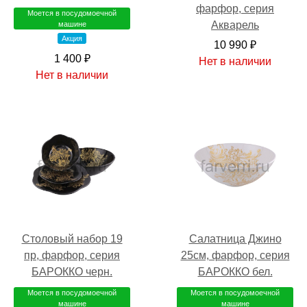
фарфор, серия
Моется в посудомоечной
Акварель
машине
Акция
10 990 ₽
1 400 ₽
Нет в наличии
Нет в наличии
Столовый набор 19
Салатница Джино
пр, фарфор, серия
25см, фарфор, серия
БАРОККО черн.
БАРОККО бел.
Моется в посудомоечной
Моется в посудомоечной
машине
машине