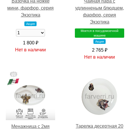
Вазочка на ножке
Чайная пара с
мини, фарфор, серия
удлинненым блюдцем,
Экзотика
фарфор, серия
Экзотика
Акция
Моется в посудомоечной
машине
Акция
1 800 ₽
Нет в наличии
2 765 ₽
Нет в наличии
Тарелка десертная 20
Менажница с 2мя