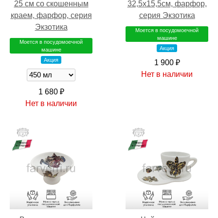
25 см со скошенным
32,5х15,5см, фарфор,
краем, фарфор, серия
серия Экзотика
Экзотика
Моется в посудомоечной
машине
Моется в посудомоечной
Акция
машине
Акция
1 900 ₽
Нет в наличии
1 680 ₽
Нет в наличии