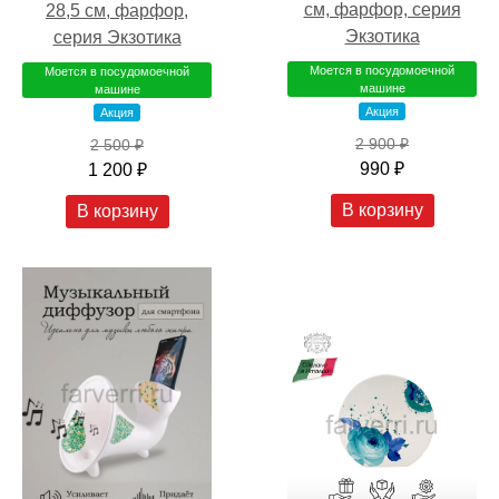
см, фарфор, серия
28,5 см, фарфор,
Экзотика
серия Экзотика
Моется в посудомоечной
Моется в посудомоечной
машине
машине
Акция
Акция
2 900 ₽
2 500 ₽
990 ₽
1 200 ₽
В корзину
В корзину