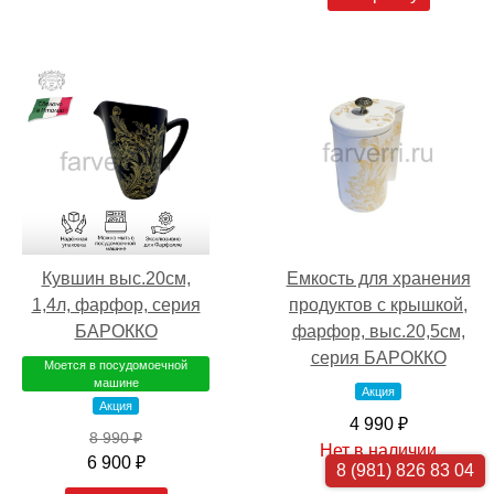
Кувшин выс.20см,
Емкость для хранения
1,4л, фарфор, серия
продуктов с крышкой,
БАРОККО
фарфор, выс.20,5см,
серия БАРОККО
Моется в посудомоечной
машине
Акция
Акция
4 990 ₽
8 990 ₽
Нет в наличии
6 900 ₽
8 (981) 826 83 04