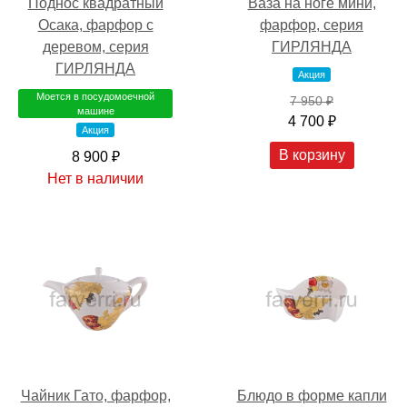
Поднос квадратный
Ваза на ноге мини,
Осака, фарфор с
фарфор, серия
деревом, серия
ГИРЛЯНДА
ГИРЛЯНДА
Акция
Моется в посудомоечной
7 950 ₽
машине
4 700 ₽
Акция
В корзину
8 900 ₽
Нет в наличии
Чайник Гато, фарфор,
Блюдо в форме капли