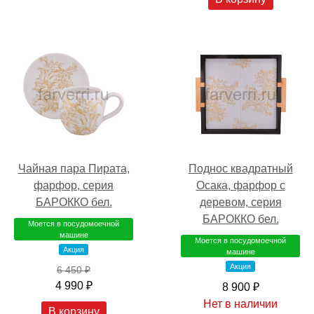
Чайная пара Пирата,
Поднос квадратный
фарфор, серия
Осака, фарфор с
БАРОККО бел.
деревом, серия
БАРОККО бел.
Моется в посудомоечной
машине
Моется в посудомоечной
Акция
машине
Акция
6 450 ₽
4 990 ₽
8 900 ₽
Нет в наличии
В корзину