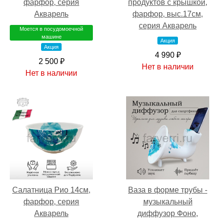
фарфор, серия
продуктов с крышкой,
Акварель
фарфор, выс.17см,
серия Акварель
Моется в посудомоечной
машине
Акция
Акция
4 990 ₽
2 500 ₽
Нет в наличии
Нет в наличии
Салатница Рио 14см,
Ваза в форме трубы -
фарфор, серия
музыкальный
Акварель
диффузор Фоно,