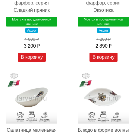
фарфор, серия
фарфор, серия
Сладкий пряник
Экзотика
Моется в посудомоечной
Моется в посудомоечной
машине
машине
Акция
Акция
4 000 ₽
7 200 ₽
3 200 ₽
2 890 ₽
В корзину
В корзину
Салатница маленькая
Блюдо в форме волны