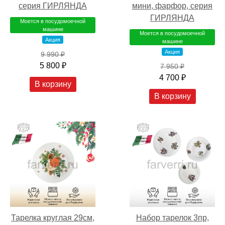
серия ГИРЛЯНДА
мини, фарфор, серия
ГИРЛЯНДА
Моется в посудомоечной
машине
Моется в посудомоечной
Акция
машине
Акция
9 990 ₽
5 800 ₽
7 950 ₽
4 700 ₽
В корзину
В корзину
Тарелка круглая 29см,
Набор тарелок 3пр,