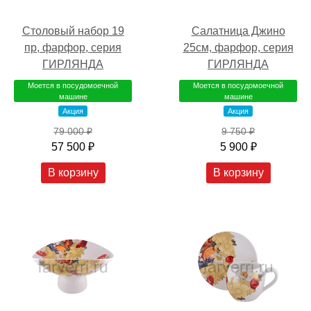
Столовый набор 19
Салатница Джино
пр, фарфор, серия
25см, фарфор, серия
ГИРЛЯНДА
ГИРЛЯНДА
Моется в посудомоечной
Моется в посудомоечной
машине
машине
Акция
Акция
79 000 ₽
9 750 ₽
57 500 ₽
5 900 ₽
В корзину
В корзину