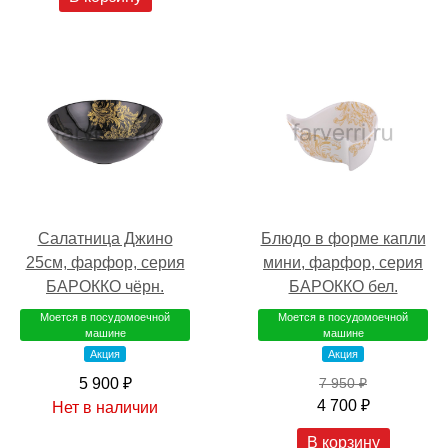
Салатница Джино
Блюдо в форме капли
25см, фарфор, серия
мини, фарфор, серия
БАРОККО чёрн.
БАРОККО бел.
Моется в посудомоечной
Моется в посудомоечной
машине
машине
Акция
Акция
5 900 ₽
7 950 ₽
4 700 ₽
Нет в наличии
В корзину