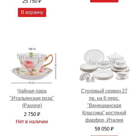
25 750 ₽
В корзину
Чайная пара
Столовый сервиз 27
"Итальянская роза"
пр. на 6 перс.
(Pavone)
"Венецианская
Классика",костяной
2 750 ₽
фарфор, Италия
Нет в наличии
59 050 ₽