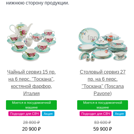
нижнюю сторону продукции.
Столовый сервиз 27
Чайный сервиз 15 пр.
пр. на 6 перс.
на 6 перс. ''Тоскана'',
''Тоскана'' (Toscana
костяной фарфор,
Pavone)
Италия
Моется в посудомоечной
Моется в посудомоечной
машине
машине
Подходит для СВЧ
Акция
Подходит для СВЧ
Акция
83 600 ₽
28 800 ₽
59 900 ₽
20 900 ₽