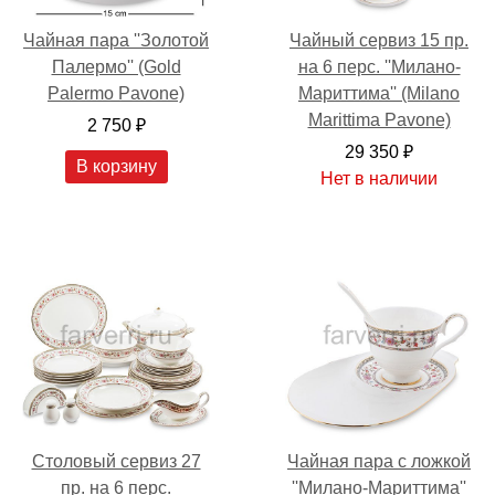
Чайная пара ''Золотой
Чайный сервиз 15 пр.
Палермо'' (Gold
на 6 перс. ''Милано-
Palermo Pavone)
Мариттима'' (Milano
Marittima Pavone)
2 750 ₽
29 350 ₽
В корзину
Нет в наличии
Столовый сервиз 27
Чайная пара с ложкой
пр. на 6 перс.
''Милано-Мариттима''