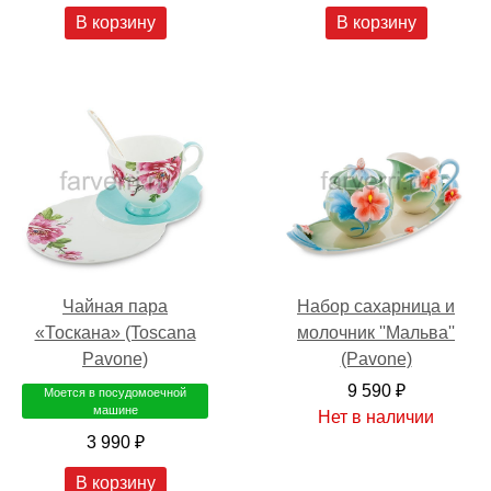
В корзину
В корзину
Набор сахарница и
Чайная пара
молочник ''Мальва''
«Тоскана» (Toscana
(Pavone)
Pavone)
9 590 ₽
Моется в посудомоечной
машине
Нет в наличии
3 990 ₽
В корзину