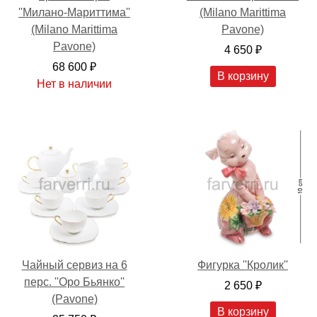
''Милано-Мариттима''
(Milano Marittima
(Milano Marittima
Pavone)
Pavone)
4 650 ₽
68 600 ₽
В корзину
Нет в наличии
Чайный сервиз на 6
Фигурка ''Кролик''
перс. ''Оро Бьянко''
2 650 ₽
(Pavone)
В корзину