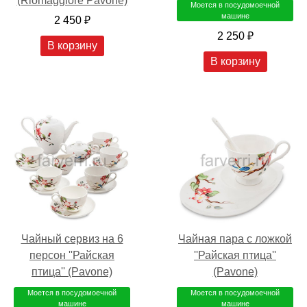
(Riomaggiore Pavone)
Моется в посудомоечной
машине
2 450 ₽
2 250 ₽
В корзину
В корзину
Чайный сервиз на 6
Чайная пара c ложкой
персон ''Райская
''Райская птица''
птица'' (Pavone)
(Pavone)
Моется в посудомоечной
Моется в посудомоечной
машине
машине