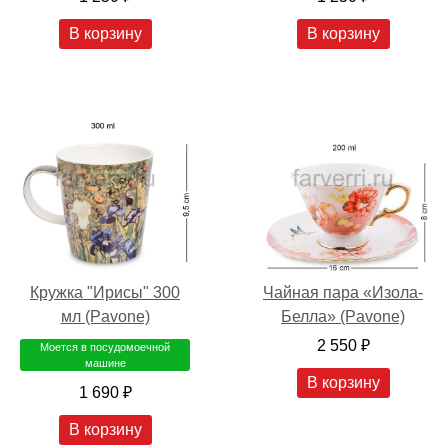
В корзину
В корзину
Кружка "Ирисы" 300
Чайная пара «Изола-
мл (Pavone)
Белла» (Pavone)
2 550 ₽
Моется в посудомоечной
машине
В корзину
1 690 ₽
В корзину