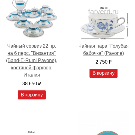
Чайный сервиз 22 пр.
Чайная пара ''Голубая
на 6 перс. ''Византия''
бабочка'' (Pavone)
(Band-E-Rumi Pavone),
2 750 ₽
костяной фарфор,
В корзину
Италия
38 650 ₽
В корзину