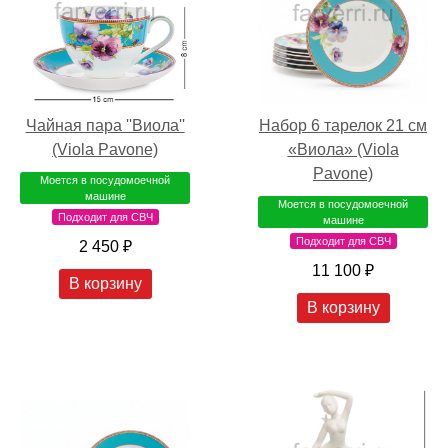
Набор 6 тарелок 21 см
Чайная пара ''Виола''
«Виола» (Viola
(Viola Pavone)
Pavone)
Моется в посудомоечной
машине
Моется в посудомоечной
Подходит для СВЧ
машине
Подходит для СВЧ
2 450 ₽
11 100 ₽
В корзину
В корзину