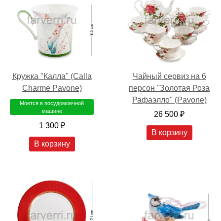
Кружка ''Калла'' (Calla
Чайный сервиз на 6
Charme Pavone)
персон ''Золотая Роза
Рафаэлло'' (Pavone)
Моется в посудомоечной
машине
26 500 ₽
1 300 ₽
В корзину
В корзину