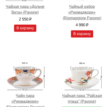
Чайная пара «Дольче
Чайный набор
Вита» (Pavone)
«Риомаджоре»
(Riomaggiore Pavone)
2 550 ₽
4 990 ₽
В корзину
В корзину
Чайн пара
Чайная пара ''Райская
«Риомаджоре»
птица'' (Pavone)