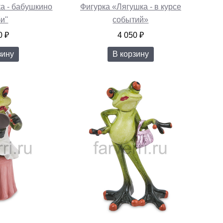
ка - бабушкино
Фигурка «Лягушка - в курсе
и''
событий»
0 ₽
4 050 ₽
зину
В корзину