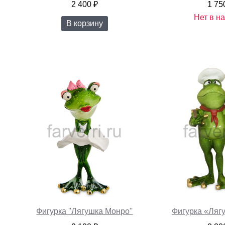
2 400 ₽
1 75
Нет в н
В корзину
Фигурка ''Лягушка Монро''
Фигурка «Ляг