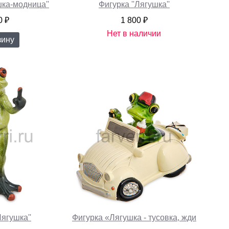
шка-модница''
Фигурка ''Лягушка''
0 ₽
1 800 ₽
Нет в наличии
зину
Лягушка''
Фигурка «Лягушка - тусовка, жди