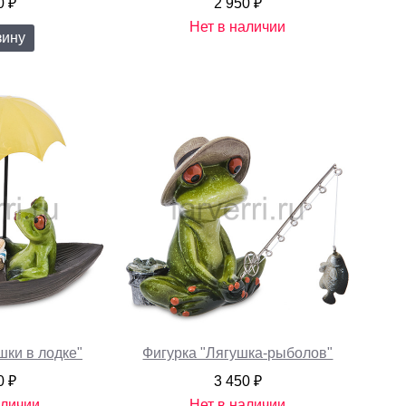
0 ₽
2 950 ₽
Нет в наличии
зину
шки в лодке"
Фигурка "Лягушка-рыболов"
0 ₽
3 450 ₽
аличии
Нет в наличии