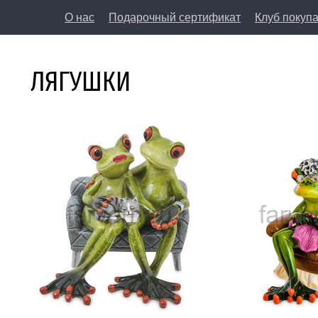
О нас
Подарочный сертификат
Клуб покуп
8 (812) 50
ЛЯГУШКИ
197198, Санкт-Петербург, Большая Пушкарская у