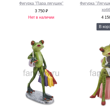
Фигурка ''Пара лягушек''
Фигурка ''Лягуш
хобб
3 750 ₽
Нет в наличии
4 15
В кор