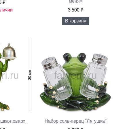
меня»
0 ₽
аличии
3 500 ₽
В корзину
ушка-повар»
Набор соль-перец ''Лягушка''