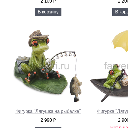
2 100 ₽
2 20
В корзину
В кор
Фигурка ''Лягушка на рыбалке''
Фигурка "Лягу
2 990 ₽
2 90
Нет в н