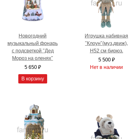
Игрушка набивная
Новогодний
"Клоун"(муз,движ),
музыкальный фонарь
H52 см бирюз.
с подсветкой "Дед
Мороз на оленях"
5 500 ₽
Нет в наличии
5 650 ₽
В корзину