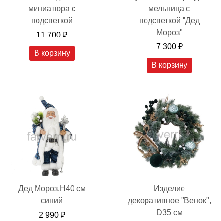
мельница с
миниатюра с
подсветкой "Дед
подсветкой
Мороз"
11 700 ₽
7 300 ₽
В корзину
В корзину
Дед Мороз,H40 см
Изделие
синий
декоративное "Венок",
D35 см
2 990 ₽