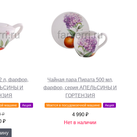
2 л, фарфор,
Чайная пара Пирата 500 мл,
ЛЬСИНЫ И
фарфор, серия АПЕЛЬСИНЫ И
НЗИЯ
ГОРТЕНЗИЯ
ной машине
Акция
Моется в посудомоечной машине
Акция
0 ₽
4 990 ₽
0 ₽
Нет в наличии
зину