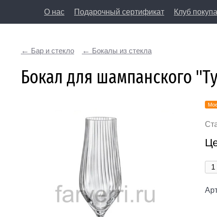
О нас
Подарочный сертификат
Клуб покуп
8 (812) 50
Бар и стекло
Бокалы из стекла
197198, Санкт-Петербург, Большая Пушкарская у
Бокал для шампанского "Ту
Мое
Ст
Це
Арт