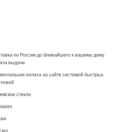
тавка по России до ближайшего к вашему дому
нкта выдачи
ментальная оплата на сайте системой быстрых
атежей
емское стекло
stalex
хия
0 мл