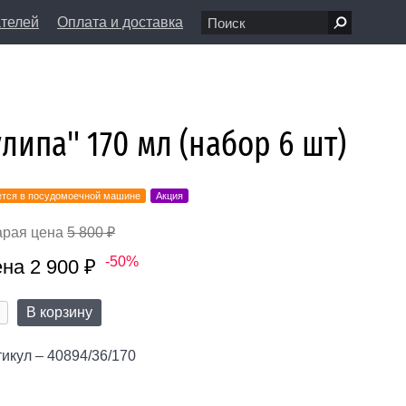
ателей
Оплата и доставка
7 68 80
пн-вс 11:00 - 20:00
л., д. 1/8
info@farfolle.ru
липа" 170 мл (набор 6 шт)
тся в посудомоечной машине
Акция
арая цена
5 800 ₽
-50%
на 2 900 ₽
В корзину
икул – 40894/36/170