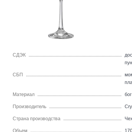
СДЭК
дос
пу
СБП
мо
пл
Материал
бог
Производитель
Cry
Страна производства
Че
Объем
17