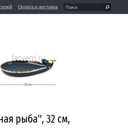
ателей
Оплата и доставка
7 68 80
пн-вс 11:00 - 20:00
л., д. 1/8
info@farfolle.ru
ая рыба", 32 см,