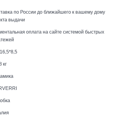
тавка по России до ближайшего к вашему дому
нкта выдачи
ментальная оплата на сайте системой быстрых
атежей
16,5*8,5
8 кг
рамика
RVERRI
робка
алия