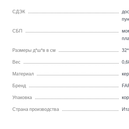
СДЭК
дос
пу
СБП
мо
пл
Размеры д*ш*в в см
32*
Вес
0,6
Материал
ке
Бренд
FA
Упаковка
ко
Страна производства
Ит