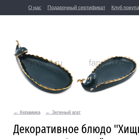
О нас
Подарочный сертификат
Клуб покуп
8 (812) 50
197198, Санкт-Петербург, Большая Пушкарская у
Керамика
Зеленый агат
Декоративное блюдо "Хищн