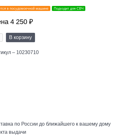
тся в посудомоечной машине
Подходит для СВЧ
на 4 250 ₽
В корзину
икул – 10230710
тавка по России до ближайшего к вашему дому
нкта выдачи