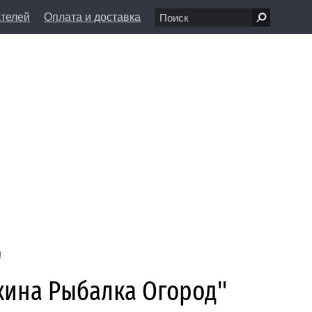
ателей
Оплата и доставка
7 68 80
пн-вс 11:00 - 20:00
л., д. 1/8
info@farfolle.ru
я
ткина Рыбалка Огород"