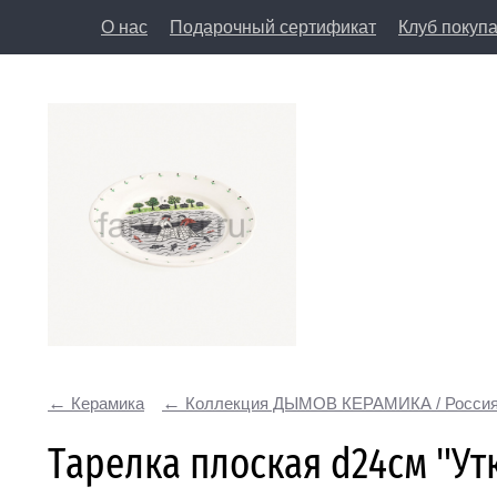
О нас
Подарочный сертификат
Клуб покуп
8 (812) 50
197198, Санкт-Петербург, Большая Пушкарская у
Керамика
Коллекция ДЫМОВ КЕРАМИКА / Росси
Тарелка плоская d24см "У