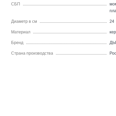
СБП
мо
пл
Диаметр в см
24
Материал
ке
Бренд
ДЫ
Страна производства
Ро