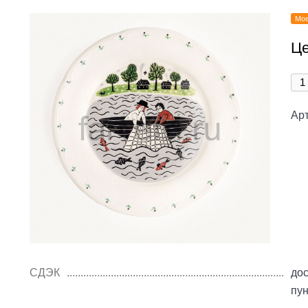
Мое
Це
Арт
СДЭК
дос
пу