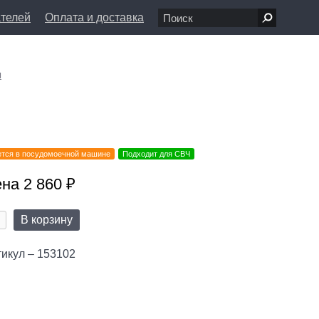
ателей
Оплата и доставка
7 68 80
пн-вс 11:00 - 20:00
я
л., д. 1/8
info@farfolle.ru
тся в посудомоечной машине
Подходит для СВЧ
на 2 860 ₽
В корзину
икул – 153102