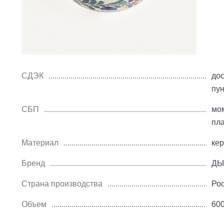
СДЭК
дос
пу
СБП
мо
пл
Материал
ке
Бренд
ДЫ
Страна производства
Ро
Объем
60