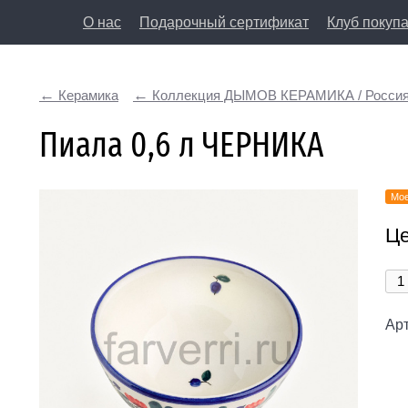
О нас
Подарочный сертификат
Клуб покуп
8 (812) 50
Керамика
Коллекция ДЫМОВ КЕРАМИКА / Росси
197198, Санкт-Петербург, Большая Пушкарская у
Пиала 0,6 л ЧЕРНИКА
Мое
Це
Арт