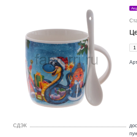
Акц
Ст
Це
Арт
СДЭК
дос
пу