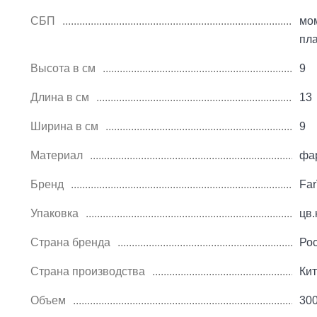
СБП
мо
пл
Высота в см
9
Длина в см
13
Ширина в см
9
Материал
фа
Бренд
Far
Упаковка
цв.
Страна бренда
Ро
Страна производства
Ки
Объем
30