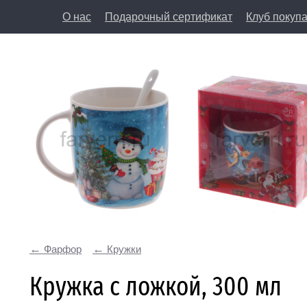
О нас
Подарочный сертификат
Клуб покуп
8 (812) 50
197198, Санкт-Петербург, Большая Пушкарская у
Фарфор
Кружки
Кружка с ложкой, 300 мл