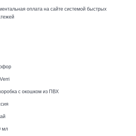
ментальная оплата на сайте системой быстрых
атежей
рфор
Verri
коробка с окошком из ПВХ
ссия
тай
0 мл