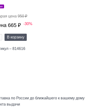
ия
арая цена
950 ₽
-30%
на 665 ₽
В корзину
икул – 814616
тавка по России до ближайшего к вашему дому
нкта выдачи