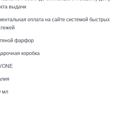
нкта выдачи
ментальная оплата на сайте системой быстрых
атежей
стяной фарфор
дарочная коробка
VONE
алия
0 мл