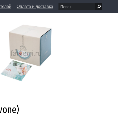
ателей
Оплата и доставка
7 68 80
пн-вс 11:00 - 20:00
л., д. 1/8
info@farfolle.ru
vone)