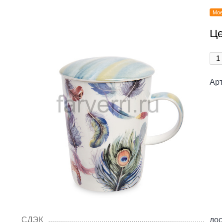
Мое
Це
Арт
СДЭК
дос