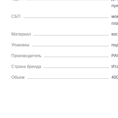
пу
СБП
мо
пл
Материал
ко
Упаковка
по
Производитель
PA
Страна бренда
Ит
Объем
40