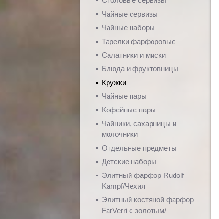
Столовые сервизы
Чайные сервизы
Чайные наборы
Тарелки фарфоровые
Салатники и миски
Блюда и фруктовницы
Кружки
Чайные пары
Кофейные пары
Чайники, сахарницы и
молочники
Отдельные предметы
Детские наборы
Элитный фарфор Rudolf
Kampf/Чехия
Элитный костяной фарфор
FarVerri с золотым/