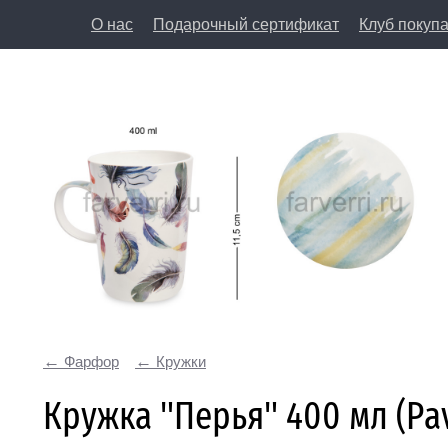
О нас
Подарочный сертификат
Клуб покуп
8 (812) 50
197198, Санкт-Петербург, Большая Пушкарская у
Фарфор
Кружки
Кружка "Перья" 400 мл (Pa