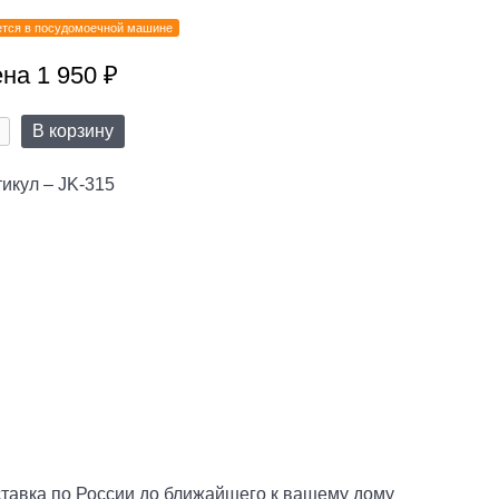
тся в посудомоечной машине
на 1 950 ₽
В корзину
икул – JK-315
тавка по России до ближайшего к вашему дому