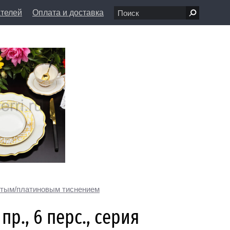
ателей
Оплата и доставка
7 68 80
пн-вс 11:00 - 20:00
л., д. 1/8
info@farfolle.ru
отым/платиновым тиснением
р., 6 перс., серия