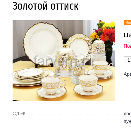
Золотой оттиск
Мое
Це
Под
Арт
СДЭК
дос
пу