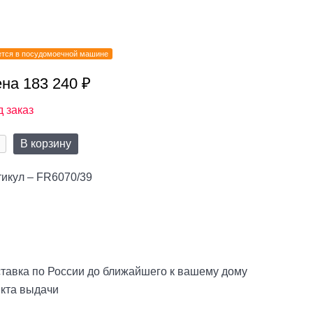
тся в посудомоечной машине
на 183 240 ₽
 заказ
В корзину
икул – FR6070/39
тавка по России до ближайшего к вашему дому
нкта выдачи