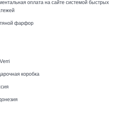
ментальная оплата на сайте системой быстрых
атежей
стяной фарфор
Verri
дарочная коробка
ссия
донезия