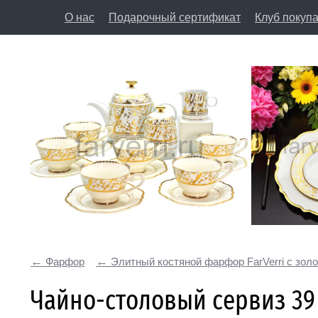
О нас
Подарочный сертификат
Клуб покуп
8 (812) 50
197198, Санкт-Петербург, Большая Пушкарская у
Фарфор
Элитный костяной фарфор FarVerri с зол
Чайно-столовый сервиз 39 п