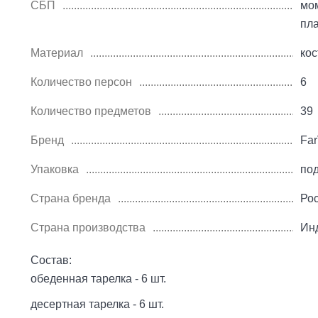
СБП
мо
пл
Материал
ко
Количество персон
6
Количество предметов
39
Бренд
Far
Упаковка
по
Страна бренда
Ро
Страна производства
Ин
Состав:
обеденная тарелка - 6 шт.
десертная тарелка - 6 шт.