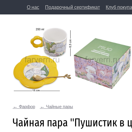
О нас
Подарочный сертификат
Клуб покуп
8 (812) 50
197198, Санкт-Петербург, Большая Пушкарская у
Фарфор
Чайные пары
Чайная пара ''Пушистик в ц