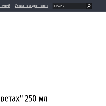
ателей
Оплата и доставка
7 68 80
пн-вс 11:00 - 20:00
л., д. 1/8
info@farfolle.ru
ветах'' 250 мл