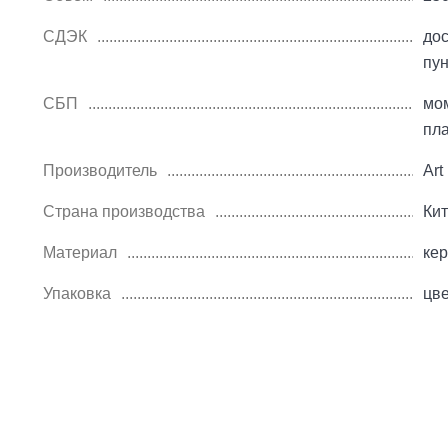
СДЭК
дос
пу
СБП
мо
пл
Производитель
Art
Страна производства
Ки
Материал
ке
Упаковка
цве