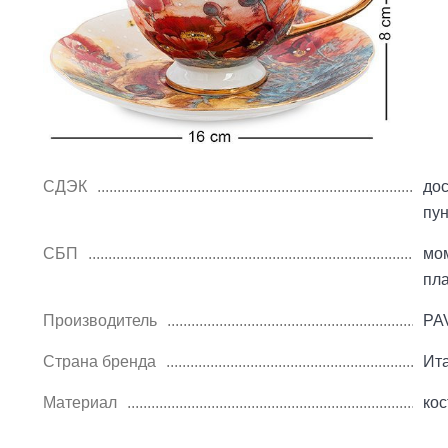
СДЭК
дос
пу
СБП
мо
пл
Производитель
PA
Страна бренда
Ит
Материал
ко