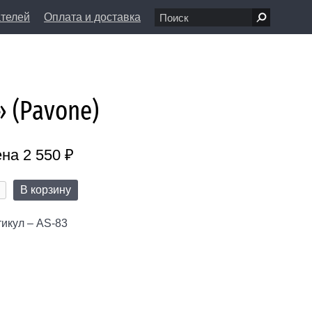
ателей
Оплата и доставка
7 68 80
пн-вс 11:00 - 20:00
л., д. 1/8
info@farfolle.ru
 (Pavone)
на 2 550 ₽
В корзину
икул – AS-83