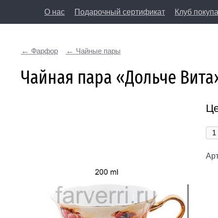
О нас
Подарочный сертификат
Клуб покуп
8 (812) 50
Фарфор
Чайные пары
197198, Санкт-Петербург, Большая Пушкарская у
Чайная пара «Дольче Вита»
Це
Арт