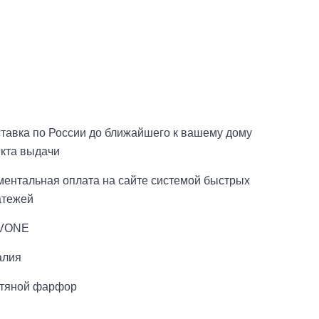
тавка по России до ближайшего к вашему дому
нкта выдачи
ментальная оплата на сайте системой быстрых
атежей
VONE
алия
стяной фарфор