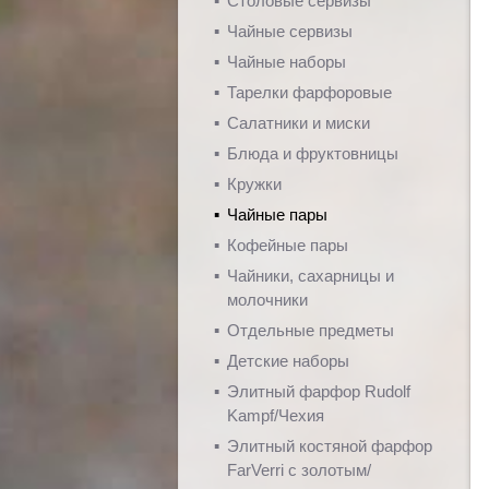
Столовые сервизы
Чайные сервизы
Чайные наборы
Тарелки фарфоровые
Салатники и миски
Блюда и фруктовницы
Кружки
Чайные пары
Кофейные пары
Чайники, сахарницы и
молочники
Отдельные предметы
Детские наборы
Элитный фарфор Rudolf
Kampf/Чехия
Элитный костяной фарфор
FarVerri с золотым/