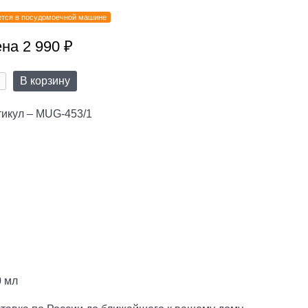
тся в посудомоечной машине
на 2 990 ₽
В корзину
тикул – MUG-453/1
0 мл