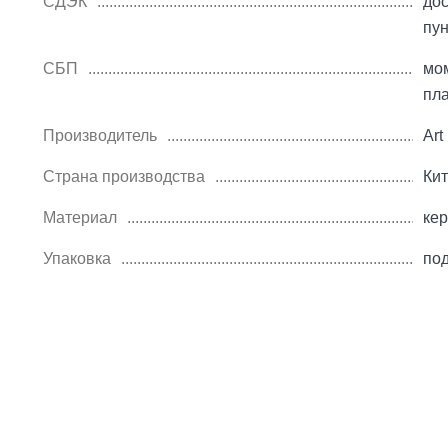
СДЭК
дос
пу
СБП
мо
пл
Производитель
Art
Страна производства
Ки
Материал
ке
Упаковка
по