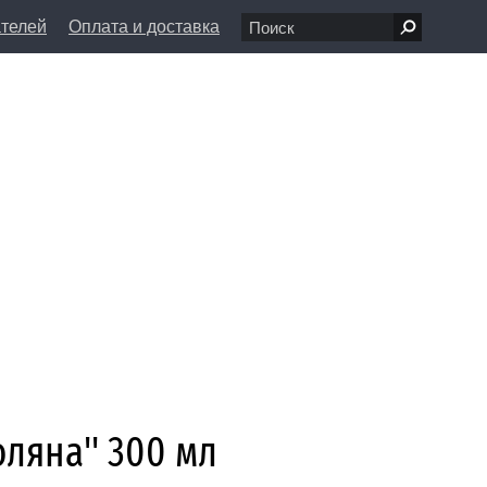
ателей
Оплата и доставка
7 68 80
пн-вс 11:00 - 20:00
л., д. 1/8
info@farfolle.ru
ляна'' 300 мл