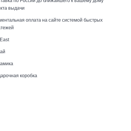
тавка по России до ближайшего к вашему дому
нкта выдачи
ментальная оплата на сайте системой быстрых
атежей
 East
тай
рамика
дарочная коробка