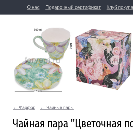
О нас
Подарочный сертификат
Клуб покуп
8 (812) 50
197198, Санкт-Петербург, Большая Пушкарская у
Фарфор
Чайные пары
Чайная пара ''Цветочная по