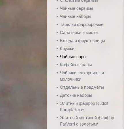
Столовые сервизы
Чайные сервизы
Чайные наборы
Тарелки фарфоровые
Салатники и миски
Блюда и фруктовницы
Кружки
Чайные пары
Кофейные пары
Чайники, сахарницы и
молочники
Отдельные предметы
Детские наборы
Элитный фарфор Rudolf
Kampf/Чехия
Элитный костяной фарфор
FarVerri с золотым/