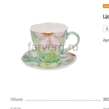
Мое
Це
Ар
Объем
30