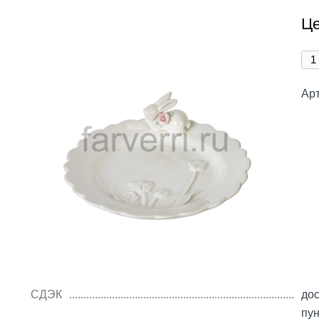
Це
Арт
СДЭК
дос
пу