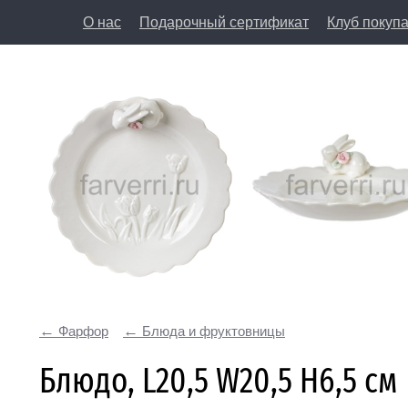
О нас
Подарочный сертификат
Клуб покуп
8 (812) 50
197198, Санкт-Петербург, Большая Пушкарская у
Фарфор
Блюда и фруктовницы
Блюдо, L20,5 W20,5 H6,5 см