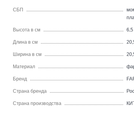
СБП
мом
пл
Высота в см
6,5
Длина в см
20,
Ширина в см
20,
Материал
фа
Бренд
FA
Страна бренда
Ро
Страна производства
КИ