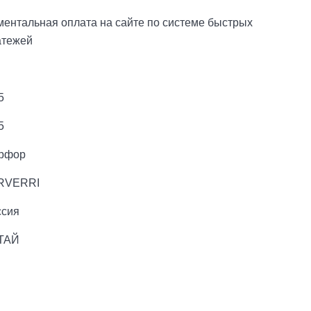
ентальная оплата на сайте по системе быстрых
атежей
5
5
рфор
RVERRI
ссия
ТАЙ