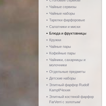
Столовые сервизы
Чайные сервизы
Чайные наборы
Тарелки фарфоровые
Салатники и миски
Блюда и фруктовницы
Кружки
Чайные пары
Кофейные пары
Чайники, сахарницы и
молочники
Отдельные предметы
Детские наборы
Элитный фарфор Rudolf
Kampf/Чехия
Элитный костяной фарфор
FarVerri с золотым/