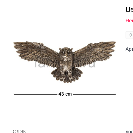
Це
Нет
Ар
СДЭК
дос