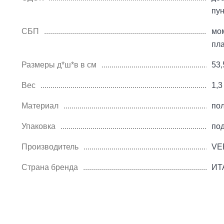
пу
СБП
мо
пл
Размеры д*ш*в в см
53,
Вес
1,3
Материал
по
Упаковка
по
Производитель
VE
Страна бренда
ИТ