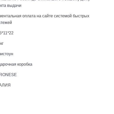
нкта выдачи
ментальная оплата на сайте системой быстрых
атежей
5*11*22
 кг
листоун
дарочная коробка
RONESE
АЛИЯ