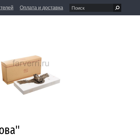
ателей
Оплата и доставка
7 68 80
пн-вс 11:00 - 20:00
л., д. 1/8
info@farfolle.ru
ова''