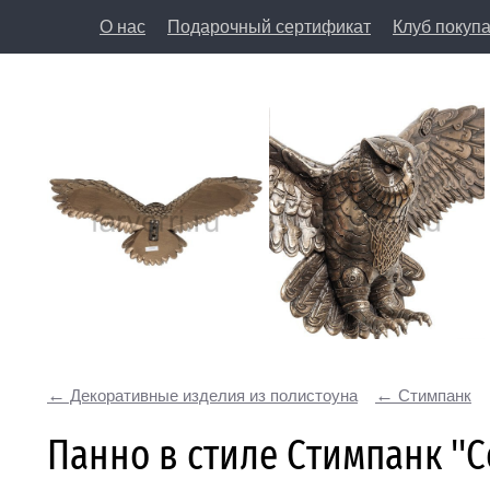
О нас
Подарочный сертификат
Клуб покуп
8 (812) 50
197198, Санкт-Петербург, Большая Пушкарская у
Декоративные изделия из полистоуна
Стимпанк
Панно в стиле Стимпанк ''С